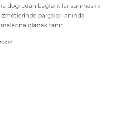
rına doğrudan bağlantılar sunmasını
 hizmetlerinde parçaları anında
lmalarına olanak tanır.
eezer