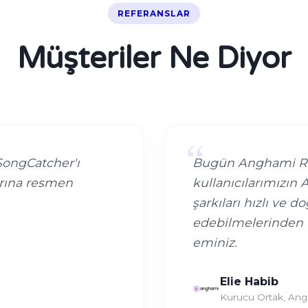
REFERANSLAR
Müşteriler Ne Diyor
“
SongCatcher'ı
Bugün Anghami Rada
rına resmen
kullanıcılarımızın
şarkıları hızlı ve d
edebilmelerinden
eminiz.
Elie Habib
Kurucu Ortak, An