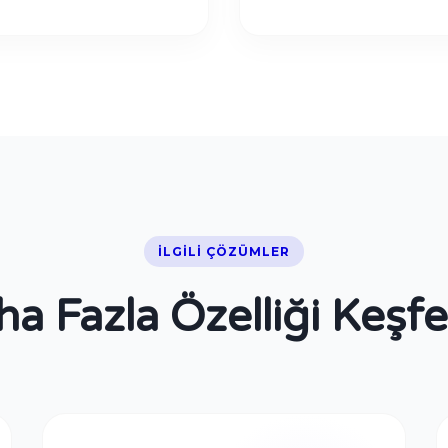
İLGILI ÇÖZÜMLER
a Fazla Özelliği Keşf