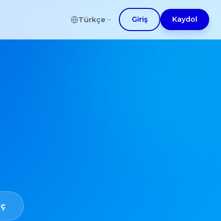
Giriş
Kaydol
Türkçe
eç