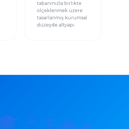
tabanınızla birlikte
ölçeklenmek üzere
tasarlanmış kurumsal
düzeyde altyapı.