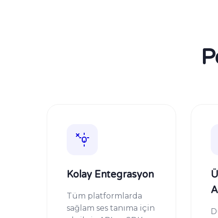
P
Kolay Entegrasyon
Ü
A
Tüm platformlarda
sağlam ses tanıma için
D