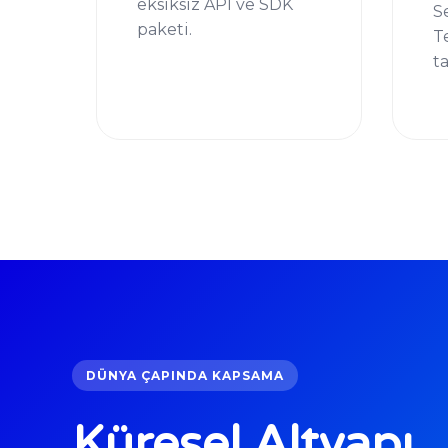
eksiksiz API ve SDK
S
paketi.
T
t
DÜNYA ÇAPINDA KAPSAMA
Küresel Altyapı