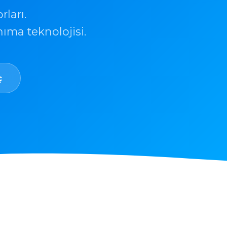
ları.
nıma teknolojisi.
ç