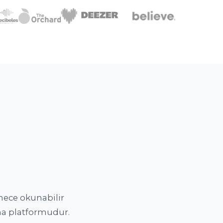
inece okunabilir
ima platformudur.