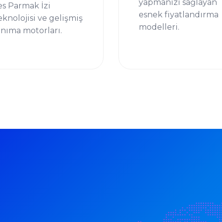
yapmanızı sağlayan
es Parmak İzi
esnek fiyatlandırma
eknolojisi ve gelişmiş
modelleri.
anıma motorları.